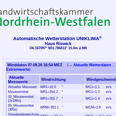
®
Automatische Wetterstation UNIKLIMA
Haus Riswick
O6.167097° N51.786812° 15.0m ü.NN
Winddaten 07.08.26 16:54 MEZ
(
→ Aktuelle Wetterdaten
,
Extremwerte
)
Aktuelle
Windrichtung
Windgeschwindi
Messwerte
Aktueller Messwert
WR1=10.0
°
WG1=1.1
m/s
Minutenmittel
WR1=354.2
°
WG1=1.3
m/s
02_Minutenmittel
WR1=355.7
°
WG1=1.4
m/s
(2x1Min)
05_Minutenmittel
WRM=353.1
°
WGM=1.8
m/s
(300s)
Standardabweichung