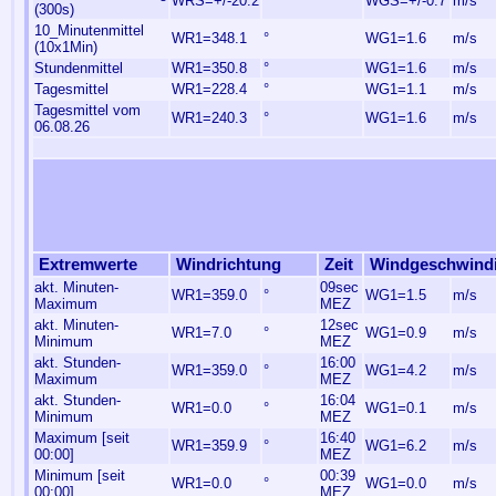
WRS=+/-20.2
°
WGS=+/-0.7
m/s
(300s)
10_Minutenmittel
WR1=348.1
°
WG1=1.6
m/s
(10x1Min)
Stundenmittel
WR1=350.8
°
WG1=1.6
m/s
Tagesmittel
WR1=228.4
°
WG1=1.1
m/s
Tagesmittel vom
WR1=240.3
°
WG1=1.6
m/s
06.08.26
Extremwerte
Windrichtung
Zeit
Windgeschwindi
akt. Minuten-
09sec
WR1=359.0
°
WG1=1.5
m/s
Maximum
MEZ
akt. Minuten-
12sec
WR1=7.0
°
WG1=0.9
m/s
Minimum
MEZ
akt. Stunden-
16:00
WR1=359.0
°
WG1=4.2
m/s
Maximum
MEZ
akt. Stunden-
16:04
WR1=0.0
°
WG1=0.1
m/s
Minimum
MEZ
Maximum [seit
16:40
WR1=359.9
°
WG1=6.2
m/s
00:00]
MEZ
Minimum [seit
00:39
WR1=0.0
°
WG1=0.0
m/s
00:00]
MEZ