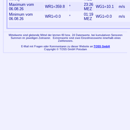
Maximum vom
23:26
WR1=359.8
°
WG1=10.1
m/s
06.08.26
MEZ
Minimum vom
01:19
WR1=0.0
°
WG1=0.0
m/s
06.08.26
MEZ
Mittelwerte sind gleitende Mittel der letzten 60 bzw. 24 Datenwerte, bei kumulativen Sensoren
Summen im jeweiligen Zeitraster. Extremwerte sind zwei Einzelmesswerte innerhalb eines
Zeitfensters.
E-Mail mit Fragen oder Kommentaren zu dieser Website an:
TOSS GmbH
Copyright © TOSS GmbH Potsdam